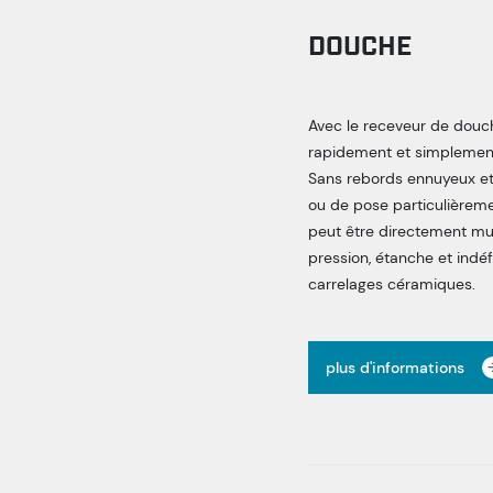
DOUCHE
Avec le receveur de douch
rapidement et simplement
Sans rebords ennuyeux et
ou de pose particulièrem
peut être directement mun
pression, étanche et ind
carrelages céramiques.
plus d'informations