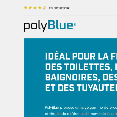
8,0 klantervaring
+31(0)570 50 38 30
info@polyblue.com
IDÉAL POUR LA F
DES TOILETTES,
BAIGNOIRES, DE
ET DES TUYAUTE
PolyBlue propose un large gamme de produi
et simple de différents éléments de la salle